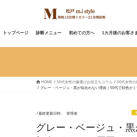
コ
ナ
ン
ビ
テ
ゲ
ン
ー
ツ
シ
トップページ
診断メニュー
初めての方へ
1カ月後のお客さ
へ
ョ
ス
ン
キ
に
ッ
移
プ
動
HOME
50代女性の服選びお役立ちコラム
50代女性
グレー・ベージュ・黒が似合わない理由｜50代で顔色がく
/ 最終更新日時 :
管理者
グレー・ベージュ・黒