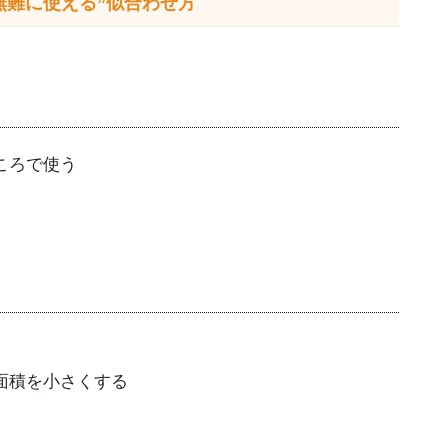
無難に使える
”似合わせ方
ころで使う
面積を小さくする