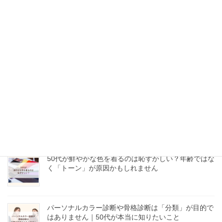
50代の「似合う服が分からない」は骨格診断12分類
で解決できる？
服の買い物に失敗したくない50代へ｜自分に似合う基
準が分かると迷わない
50代、チュニックと細身パンツで太って見える理由｜
体型を隠したい人ほど知ってほしいこと
50代が鮮やかな色を着るのは恥ずかしい？年齢ではな
く「トーン」が原因かもしれません
パーソナルカラー診断や骨格診断は「分類」が目的で
はありません｜50代が本当に知りたいこと