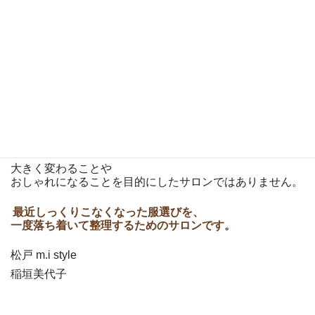
迷い続けていた頃は
気づかないうちに
時間もお金も無駄にしていました。
”似合う軸”が分かってから、
服選びはぐっとラクになりました。
松戸m.i styleは
大きく変わることや
おしゃれになることを目的にしたサロンではありません。
最近しっくりこなくなった服選びを、
一度落ち着いて整理するためのサロンです。
松戸 m.i style
稲垣美代子