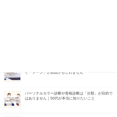
服の買い物に失敗したくない50代へ｜自分に似合う基
準が分かると迷わない
50代、チュニックと細身パンツで太って見える理由｜
体型を隠したい人ほど知ってほしいこと
50代が鮮やかな色を着るのは恥ずかしい？年齢ではな
く「トーン」が原因かもしれません
パーソナルカラー診断や骨格診断は「分類」が目的で
はありません｜50代が本当に知りたいこと