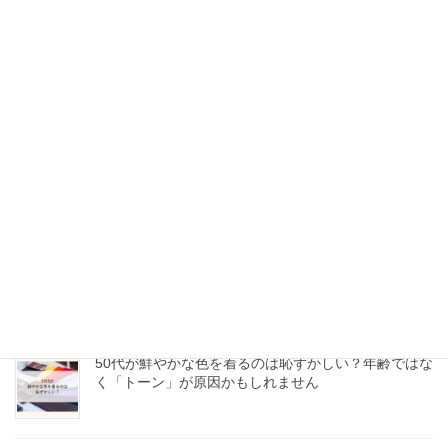
50代の「似合う服が分からない」は骨格診断12分類
で解決できる？
服の買い物に失敗したくない50代へ｜自分に似合う基
準が分かると迷わない
50代、チュニックと細身パンツで太って見える理由｜
体型を隠したい人ほど知ってほしいこと
50代が鮮やかな色を着るのは恥ずかしい？年齢ではな
く「トーン」が原因かもしれません