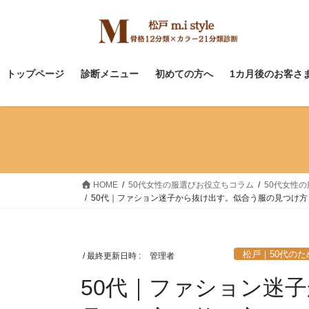
コ
ナ
ン
ビ
テ
ゲ
ン
ー
ツ
シ
トップページ
診断メニュー
初めての方へ
1カ月後のお客さ
へ
ョ
ス
ン
キ
に
ッ
移
プ
動
HOME
50代女性の服選びお役立ちコラム
50代女性
50代｜ファション迷子から抜け出す。似合う服の見つけ方
松戸｜50代の
/ 最終更新日時 :
管理者
50代｜ファション迷